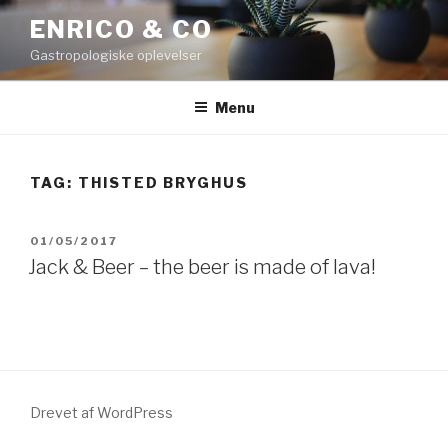
Videre
ENRICO & CO
til
Gastropologiske oplevelser
indhold
Menu
TAG:
THISTED BRYGHUS
UDGIVET
01/05/2017
DEN
Jack & Beer – the beer is made of lava!
Drevet af WordPress