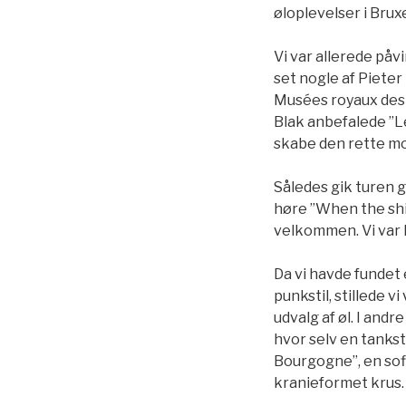
øloplevelser i Brux
Vi var allerede påv
set nogle af Piete
Musées royaux des 
Blak anbefalede ”L
skabe den rette m
Således gik turen g
høre ”When the shit
velkommen. Vi var 
Da vi havde fundet
punkstil, stillede 
udvalg af øl. I and
hvor selv en tankst
Bourgogne”, en sofi
kranieformet krus.