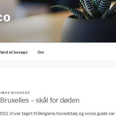
CO
Værd at besøge
Om
OMAS RIISHEDE
 Bruxelles – skål for døden
2011. Vi var taget til Belgiens hovedstad, og vores guide var 