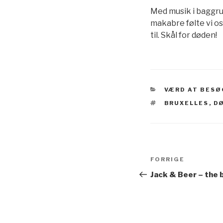
Med musik i baggru
makabre følte vi o
til. Skål for døden!
KATEGORIER
VÆRD AT BESØ
TAGS
BRUXELLES
,
D
Indlægsnavi
Forrige
FORRIGE
indlæg
Jack & Beer – the b