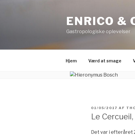
Videre
til
ENRICO & 
indhold
Gastropologiske oplevelser
Hjem
Værd at smage
UDGIVET
01/05/2017
AF
TH
DEN
Le Cercueil,
Det var i efteråret 