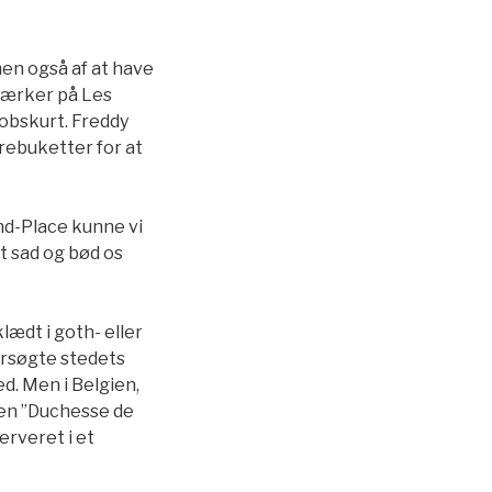
men også af at have
 værker på Les
 obskurt. Freddy
rebuketter for at
and-Place kunne vi
t sad og bød os
ædt i goth- eller
dersøgte stedets
ed. Men i Belgien,
e en ”Duchesse de
erveret i et