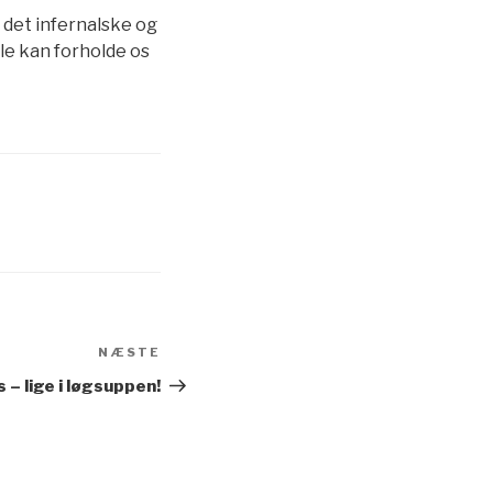
 det infernalske og
le kan forholde os
NÆSTE
Næste
indlæg
 – lige i løgsuppen!