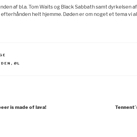
nden af bl.a. Tom Waits og Black Sabbath samt dyrkelsen af
s efterhånden helt hjemme. Døden er om noget et tema vi al
GE
ØDEN
,
ØL
gation
eer is made of lava!
Tennent´s