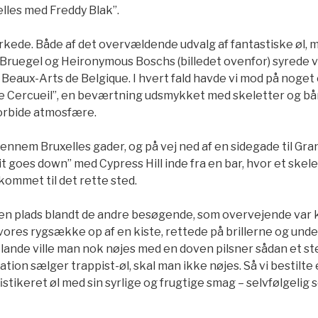
elles med Freddy Blak”.
irkede. Både af det overvældende udvalg af fantastiske øl, 
r Bruegel og Heironymous Boschs (billedet ovenfor) syrede
Beaux-Arts de Belgique. I hvert fald havde vi mod på noget
e Cercueil”, en beværtning udsmykket med skeletter og bå
orbide atmosfære.
ennem Bruxelles gader, og på vej ned af en sidegade til Gr
 goes down” med Cypress Hill inde fra en bar, hvor et skele
kommet til det rette sted.
 en plads blandt de andre besøgende, som overvejende var kl
vi vores rygsække op af en kiste, rettede på brillerne og un
re lande ville man nok nøjes med en doven pilsner sådan et st
ation sælger trappist-øl, skal man ikke nøjes. Så vi bestilt
stikeret øl med sin syrlige og frugtige smag – selvfølgelig s